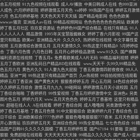
狠狠干
|
久热超碰91
|
乱乱av
|
成人 在线 日韩
|
丁香月五月天婷婷久久
|
五月丁香
六月激情综合网
|
亚洲AV日韩在线观看
|
婷婷五月av
|
热无码A∨
|
日本三级日本
三级三级人妇四虎
|
神马欧美精
|
精品成人在线
|
日韩性视频
|
少妇人妻综合色
6699
|
成人丁香五月婷
|
婷婷色五月天在线观看
|
婷婷香蕉
|
青青草五月天
|
免费五
月婷婷网
|
九九热亚洲中文在线观看免费
|
曰本久久女
|
五月色亚洲
|
神马欧美精
|
久久婷婷六月综合
|
五月丁香五月综合欧美
|
91精品国产综合久久密臀
|
掩去也综
合五月视频
|
91九色视频在线观看
|
成人AV播放
|
中美日韩成人在线
|
色999亚洲
人成色
|
六月婷婷影院
|
婷婷激情五月天色
|
va婷婷
|
99热国产在线
|
婷婷五月激情
六月
|
色五月婷婷基地
|
天天色天天干天天插
|
国产精品电影网
|
色色色欧美
|
www.av骚货
|
亚洲成人av在线
|
99精品视频网站
|
色色色色色色色色网站
|
欧美婷
婷丁香五月社区
|
玖玖爱资源站
|
色婷婷色99国产综合精品
|
在线只有精品
|
91人
人人人人人人
|
精品激情
|
1995年关宝慧版蜘蛛女
|
婷婷丁香六月影视
|
99国产这
里只有精品
|
欧美α√
|
亚洲精品大片
|
久久久9久
|
热婷婷在线视频
|
中文字幕性爱
视频
|
五月激情综合激情五月
|
五月天激情久久
|
99热这里只有精品9
|
5月婷婷综
合
|
丁香六月色情
|
六月色日韩
|
五月开心婷婷极品激情
|
www.91久久
|
国产裸舞
福利资源在线视频
|
丁香五月a
|
免费看欧美成人A片无码
|
99精品福利视频
|
婷婷
五月丁香欧洲
|
亚洲乱码日产精品BD在线观看
|
www,天天干
|
久99久99精品免
|
色五月六月
|
黄色片久久
|
91人妻九色大屁股
|
丁香五夜激情四射夜夜夜
|
99人人
精品
|
亚洲艹网
|
99热这里只有精品国产首页
|
久re热视频
|
99自拍视频在线观看
|
婷婷五月丁香亚洲
|
国产黄色大片
|
狠狠香婷婷五月
|
开心五月网
|
14色综合婷婷
|
久久婷婷五月综合
|
激情五月九九九
|
99碰网站
|
婷婷激情五月天小说校园
|
五月
丁香综合啪啪
|
丁香婷婷月
|
99性爱视频
|
丁香五月婷婷激情中文
|
亚洲色a
|
另类
图片色五月
|
婷婷六月天
|
www.五月天色色色
|
婷婷五月丁香基地
|
这里只有精品