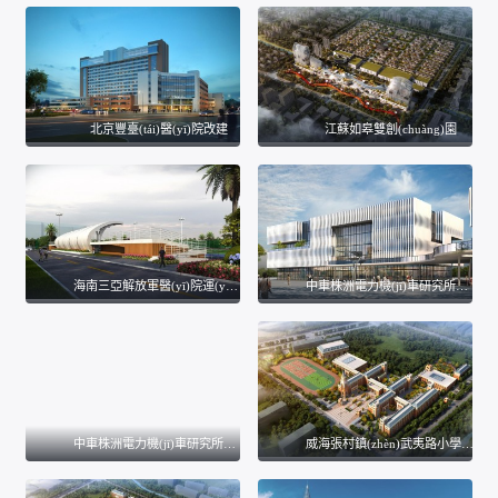
北京豐臺(tái)醫(yī)院改建
江蘇如皋雙創(chuàng)園
海南三亞解放軍醫(yī)院運(yùn)動(dòng)場(chǎng)效果圖
中車株洲電力機(jī)車研究所效果圖
中車株洲電力機(jī)車研究所效果圖
威海張村鎮(zhèn)武夷路小學(xué)效果圖