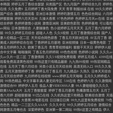
伦无码专区
|
国产肥白大熟妇BBBB视频
|
天天艹夜夜艹
|
2025天天日爽
|
深爱综
合网
|
伊人五月天婷婷
|
日本久久精品
|
91久久婷婷
|
韩国97天堂
|
中文字幕AV在
线播放
|
五月婷婷六月开心
|
99免费热视频
|
五月天狠狠干
|
婷婷情色激情
|
色五月
亚洲开心网
|
www五月天激情com
|
丁香美女主播视频在线观看
|
狠狠色狠狠色综
合日日91
|
91成人视频
|
99热精品一
|
色五月婷婷狠狠撸
|
天天综合.com
|
wwccc
久久久
|
丁香五月婷婷深爱综合激情
|
婷婷六月丁香激情综合
|
婷婷五月天激情小
说网站
|
91无码高清
|
国产三级在线播放
|
92久久久
|
五月丁香色婷婷久久
|
亚洲日
本韩国
|
婷婷五月丁香综合瑟瑟
|
另类国产区
|
色九月国产
|
婷婷综合九月
|
婷婷色
在线
|
久久免费9
|
五月婷婷丁香大陆免费
|
天天 青草 制服丝袜 在线
|
99久久婷婷
国产综合
|
嫩草视频观看
|
亚洲日本激情
|
婷婷的激情五月
|
色色综合网站
|
六月婷
婷狠狠做
|
婷婷六月天亚州
|
久操大香蕉
|
97色色婷婷
|
色婷婷五月天av在线
|
亚洲
综合婷婷
|
色婷婷激情小说网
|
激情亚洲网
|
亚美欧色影院
|
色婷婷基地
|
可以看的
av网站
|
日本激情综合
|
人妻操操色
|
色小说婷婷五月天天天
|
五月丁香六月婷婷
姐
|
99久久婷婷五月综合
|
超碰人人色
|
久久9视频
|
五月丁香激情综合网
|
国产人
妻人伦精品一区二区
|
天天综合网色欲香
|
丁香五月天欧洲在线
|
AV五月丁香
|
欧
美成人网婷婷综合在线
|
丁香婷婷五月基地
|
亚洲视频操
|
日本一级黄色电影
|
丁
香五月婷婷久久久
|
欧美丁香五月
|
青青草视频福利
|
狠狠干天天日
|
婷婷伊人綜
合中文字幕
|
啪啪操网
|
丁香五色月婷婷网
|
69色色视频
|
色婷婷小说网
|
久久久av
久av久片一区二区
|
丁香激情网
|
久久5 9视频免费观看
|
婷婷五月成人
|
4399在线
观看免费高清黄色视频
|
99热这里只有精品最新
|
九九热99视频
|
99热官网精品
在线
|
五月天丁香六月综合
|
另类小说五月天综合网
|
高清无码入口
|
99久久久免
费
|
五月天激情婷婷丁香
|
婷婷五月丁香五月
|
九九精品9
|
久热久
|
日本天天综合
|
五月天综合婷婷
|
九月婷婷在线视频
|
www.婷婷五月天啪啪
|
五月久久婷婷成人
网
|
99热色精品
|
中文字幕丰满人妻无码专区
|
538在线
|
色婷婷六月
|
久久激情网
|