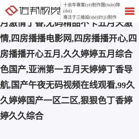
十余年專業(yè)制作團(tuán)隊
四房播播丁香开心婷婷伊人,狠狠五
(duì)
專注于三維設(shè)計(jì)制作
月激情丁香,无码精品不卡五月天激
情,四房播播电影网,四房播播开心,四
房播播开心五月,久久婷婷五月综合
色国产,亚洲第一五月天婷婷丁香导
航,国产午夜无码视频在线观看,99久
久婷婷国产一区二区,狠狠色丁香婷
婷久久综合