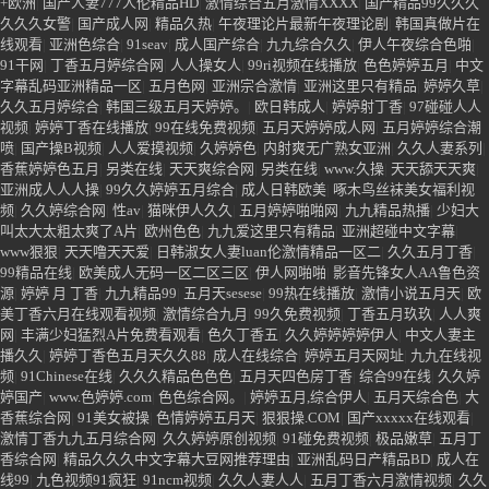
96
|
超碰在线人人
|
A在线观看
|
婷婷丁香综合网
|
成人噜噜网
|
另类激情中文
|
婷
婷丁香五月基地
|
丁香五月色情
|
91中文狠狠综合
|
欧美婷婷六月丁香综合色
|
日
日干综合
|
亚洲欧美综合7777色婷婷
|
狠狠色噜噜狠狠狠777奇米
|
五月天色狠狠
|
开心激情站
|
玖玖婷婷五月天
|
亚洲综合色网
|
99热全是精品
|
七七色色综合
|
91精
品国产日韩91久久久久久国模
|
丁香五月婷婷性爱
|
国产67194
|
91要啪
|
亚洲狠
狠狠
|
免费超碰在线观看
|
天天天天天天天操
|
99精品久久久久久
|
国产成人+亚洲
+欧洲
|
国产人妻777人伦精品HD
|
激情综合五月激情XXXX
|
国产精品99久久久
久久久女警
|
国产成人网
|
精品久热
|
午夜理论片最新午夜理论剧
|
韩国真做片在
线观看
|
亚洲色综合
|
91seav
|
成人国产综合
|
九九综合久久
|
伊人午夜综合色啪
|
91干网
|
丁香五月婷综合网
|
人人操女人
|
99ri视频在线播放
|
色色婷婷五月
|
中文
字幕乱码亚洲精品一区
|
五月色网
|
亚洲宗合激情
|
亚洲这里只有精品
|
婷婷久草
|
久久五月婷综合
|
韩国三级五月天婷婷。
|
欧日韩成人
|
婷婷射丁香
|
97碰碰人人
视频
|
婷婷丁香在线播放
|
99在线免费视频
|
五月天婷婷成人网
|
五月婷婷综合潮
喷
|
国产操B视频
|
人人爱摸视频
|
久婷婷色
|
内射爽无广熟女亚洲
|
久久人妻系列
|
香蕉婷婷色五月
|
另类在线
|
天天爽综合网
|
另类在线
|
www.久操
|
天天舔天天爽
|
亚洲成人人人操
|
99久久婷婷五月综合
|
成人日韩欧美
|
啄木鸟丝袜美女福利视
频
|
久久婷综合网
|
性av
|
猫咪伊人久久
|
五月婷婷啪啪网
|
九九精品热播
|
少妇大
叫太大太粗太爽了A片
|
欧州色色
|
九九爱这里只有精品
|
亚洲超碰中文字幕
|
www狠狠
|
天天噜天天爱
|
日韩淑女人妻luan伦激情精品一区二
|
久久五月丁香
|
99精品在线
|
欧美成人无码一区二区三区
|
伊人网啪啪
|
影音先锋女人AA鲁色资
源
|
婷婷 月 丁香
|
九九精品99
|
五月天sesese
|
99热在线播放
|
激情小说五月天
|
欧
美丁香六月在线观看视频
|
激情综合九月
|
99久免费视频
|
丁香五月玖玖
|
人人爽
网
|
丰满少妇猛烈A片免费看观看
|
色久丁香五
|
久久婷婷婷婷伊人
|
中文人妻主
播久久
|
婷婷丁香色五月天久久88
|
成人在线综合
|
婷婷五月天网址
|
九九在线视