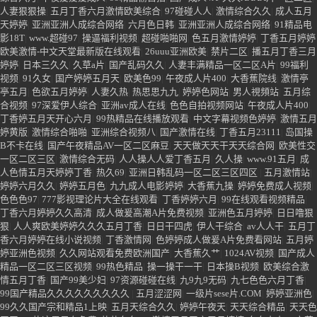
综合一
|
九九色婷婷
|
久热99
|
久久视频这里99
|
刘玥av在线
|
丁香婷婷啪啪
|
99热
色精品
|
激情综合丁香六
|
99热国产国产
|
日日夜夜天天综合
|
天天色天天搡
|
六月
婷婷色色色
|
伊人狠狠色婷婷综合丁香一区
|
婷婷六月色丁香视频在线观看
|
久热
91
|
日本99婷婷
|
婷婷瑟瑟五月天
|
99视频
|
五月丁香色五月
|
思思热视频在线
|
金
桔一区二区ab地址
|
操逼巨乳91
|
久久精品综合色
|
婷婷婷婷婷婷婷五月丁香
|
婷
综合六月
|
午夜爱爱爱成人
|
99精品偷自拍
|
国产成人VA
|
久久AAAA片一区二区
|
人妻狠狠操
|
五月丁香六月激情欧美综合
|
97碰碰人人
|
激情综合久久
|
成人五月
天婷婷
|
亚洲亚洲人成综合网络
|
六月色日韩
|
亚洲亚洲人成综合网络
|
91精品电
影18T
|
www.超碰97
|
操逼福利视频
|
超碰啪啪网
|
色五月激情婷婷
|
丁香五月婷婷
欧美激情-中文天堂最新版在线观看
|
26uuu亚洲欧美
|
禁片二区
|
播五月丁香三月
婷婷
|
日本三久久
|
久草a片
|
国产乱码久久
|
人妻丰满精品一区二区A片
|
99福利
视频
|
91久女
|
国产婷婷五月天
|
欧美色99
|
午夜成人片400
|
大香蕉院线
|
激情亭
亭五月
|
色欲五月婷婷
|
人妻久热
|
热思思九九
|
婷婷色网站
|
男人視頻站
|
五月综
合视频
|
97深爱伊人综合
|
亚洲av成人在线
|
色色自拍视频网站
|
午夜成人片400
|
丁香婷五月天开心六月
|
99热精品在线播放观看
|
中文字幕视频色婷婷
|
激情五月
婷黄版
|
激情综合啪啪
|
亚洲综合视频八
|
国产激情在线
|
丁香五月23111
|
岛国操
B不卡在线
|
国产午夜精品AV一区二区麻豆
|
天天做天天干天天综合网
|
欧美性交
一区二区三区
|
激情综合无码
|
人人操人人爱丁香五月
|
久人操
|
www.91五月
|
成
人色情五月天婷婷丁香
|
热久69
|
亚洲日韩乱码一区二区三区四区
|
五月激情站
|
婷婷六月久久
|
婷婷五月色
|
九九成人电影婷婷
|
大香蕉九操
|
婷婷免费成人视频
|
色色色97
|
777影视理论片大全在线观看
|
丁香婷婷六月
|
99在线观看视频精品
|
丁香六月婷婷久久高清
|
成人做爰高潮A片免费视频
|
亚洲色五月婷婷
|
日日噜狠
狠
|
人人爽欧美婷婷久久久五月丁香
|
日日干四虎
|
伊人干综合
|
av人人干
|
五月丁