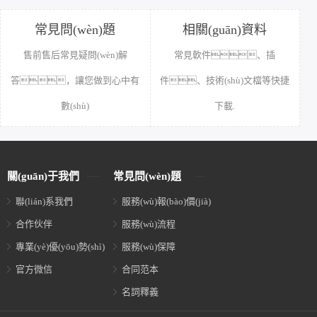
一目了然的最新服務(wù)報(bào)
嚴(yán)格按照行業(yè)標(biāo)準
價(jià)，真正做到童
(zhǔn)流程管理，保障項(xiàng)
叟無(wú)欺.
目順利完成.
常見問(wèn)題
相關(guān)資料
售前售后常見疑問(wèn)解
常見軟件、插
答，讓您做到心中有
件、技術(shù)文檔等快捷
數(shù)
下載.
關(guān)于我們
常見問(wèn)題
聯(lián)系我們
服務(wù)報(bào)價(jià)
合作伙伴
服務(wù)流程