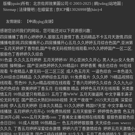
專業(yè)優(yōu)勢(shì)
服務(wù)保障
官方微信
合同范本
名詞釋義
版權(quán)所有：北京佐邦效果圖公司 © 2003-2025 |
網(wǎng)站地圖
|
Sitemap
|
法律聲明
|
在線留言
|
京ICP備13026998號(hào)-4
友情鏈接：
【申請(qǐng)友鏈】
感谢您访问我们的网站，您可能还对以下资源感兴趣：
四房播播丁香开心婷婷伊人,狠狠五月激情丁香,无码精品不卡五月天激情,四房
播播电影网,四房播播开心,四房播播开心五月,久久婷婷五月综合色国产,亚洲第
一五月天婷婷丁香导航,国产午夜无码视频在线观看,99久久婷婷国产一区二区,
狠狠色丁香婷婷久久综合
91色逼
|
久久久五月婷婷
|
五月天婷婷AV
|
开心亚洲久久开心
|
男人大jjc女人免费
视频
|
操啊操av
|
国产亚洲色婷婷久久99精品91
|
婷婷香蕉
|
俺去也综合
|
99在线
观看
|
午夜精品人妻无码一区二区三区
|
成人色五月天
|
一逼色综合
|
一本色道久
久88综合日韩精品
|
久久婷婷综合五月趴
|
91免费看片
|
久久久婷
|
79精品视频在
线观看,
|
性色99
|
九九re精品视频在线观看
|
丁香六月婷婷久久综合
|
久久九九@
|
色的色综合
|
欧美婷婷丁香五月
|
在线播放 精品
|
婷婷色五月天在线观看
|
另类激
情五月
|
99热这里只有精品55
|
五月丁香WWW
|
五月天操逼网
|
中文字幕丰满孑