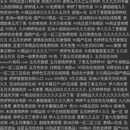
香六月婷婷在线小说视频
|
丁香激情网
|
色婷婷成人做爰A片免费看网站
|
五月婷
婷亚洲色视频
|
久久网站观看免费欧洲国产
|
大香蕉久艹
|
1024AV视频
|
国产成人
精品一区二区三区视频
|
99热色精品
|
操一操干一干
|
日本操B视频
|
欧美综合激
情五月丁香
|
国产99美少妇
|
97资源碰碰在线
|
九9九9无码
|
九七色色六月丁香
|
99国产精品久久久久久久久久久
|
五月涩涩网
|
一级片sese片.COM
|
婷婷亚洲色
|
99久久国产宗和精品1上映
|
五月天综合久久
|
婷婷午夜天
|
天天综合精品
|
天天色
天天
|
99热这里只有免费
|
热热久久99
|
激情五月天之五月婷婷
|
久久九九99字幕
|
九热视频精品
|
婷婷成人AV
|
91免费看片
|
婷婷丁香色性爱
|
97人妻碰碰碰久久
|
色综合99色
|
91精品综合久久久久久五月天
|
超碰av在
|
五月丁香狠狠爱婷婷综
合
|
亚洲av电影在线
|
国产SUV精品一区二区883
|
亚洲熟妇AV乱码在线观看
|
激
情欧美五月丁香
|
任你爽视频
|
天天日夜夜爽
|
99热这里只有精彩
|
99热这里有精
品
|
99热久
|
久99婷婷色综合
|
亚洲人成网站999久久久综合
|
伊人久久丁香狠狠
婷婷综合香蕉
|
国精产品一区一区三区免费视频
|
五月激情在线
|
久久久久久久久
久久-久五月天婷婷
|
激情综合网五月激情网
|
99国产在线
|
色婷婷五月天激情在
线播放
|
这里只有精品在线免费视频
|
天天色噜
|
91九色无码日韩
|
www.狠狠
|
欧
美日韩99
|
91精品91久久久久77777
|
婷婷性爱综合
|
大香蕉狠狠爱主页
|
久久综
合五月天
|
日本一级黄色电影
|
99.色
|
丁香五月天欧美成人
|
五月花综合网
|
www.91有码.com
|
五月天狠狠
|
五月激情婷婷女
|
丁香五月婷婷AV
|
国产午夜精品
AV一区二区麻豆
|
五月色综合
|
日韩成人电影av
|
99玖玖在线视频
|
日韩无码人妻
一区二区三区综合
|
婷婷色五月天在线观看
|
色综合大香蕉
|
久久精品99国产精品
日本
|
婷婷狠狠综合网入口
|
www..999热久
|
9久久精品
|
亚洲aV写真天天综合网
久久
|
亚洲热视频在线
|
中文字幕日产A片在线看
|
激情丁香五月AV
|
伊人网大香
|
五月天激情网页
|
av大香蕉
|
精品无码久久久久久久久
|
五月婷婷导航
|
天天插天
天插天天操
|
91精品综合久久久久久五月丁香
|
亚洲精品久久久久久久久久吃药
|