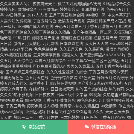
色婷婷综合电影
|
99人妻碰碰碰久久久久禁片
|
婷婷干五月综合在线播放
|
九九热
大香蕉
|
嫩草免费视频
|
中文字幕操比影片
|
色VA
|
99精品无码
|
99热18
|
欧美色
99
|
米奇激情婷婷
|
99精品热
|
97干在线观看视频
|
五月婷婷伊人久久
|
操一区
|
欧
美碰碰
|
婷婷五月丁香伊人网
|
伊人五月天在线
|
香蕉久久五月
|
丁香六月激情综
合网
|
z色五月播播久久
|
超碰免费观看
|
欧洲日韩一区二区三区
|
激情av在线
|
岛
国资源站
|
深爱五月综合网
|
99热这里只有精品1
|
99热69
|
四色女婷婷
|
国产69久
久久欧美黑人A片
|
夜夜爽天天日
|
极品少妇高潮啪啪AV无码
|
91精品综合久久
婷婷九色
|
激情网综合
|
亚洲激情av
|
婷婷综合网
|
亚洲激情在线
|
色开心五月丁
香
|
99日韩网站
|
2017人人操
|
五月丁香亚州综合网
|
99视频一区
|
中文字幕无码
人妻少妇免费视频
|
丁香五月情色
|
激情五月天视频
|
美欧日韩国产成人在战
|
成
人一级片
|
亚洲国产成人AV在线
|
开心五月深爱五月丁香五月激情五月
|
91狠狠
色丁香婷婷综合久久狠丁香综合久久精品
|
国产午夜精品一区二区
|
天插天啪天
啪天啪
|
99热 日韩
|
婷婷五月天论坛
|
亚洲综合在线视频
|
色播五月天天
|
夜夜撸
日日骑
|
激情五月天情色
|
九九激情
|
日本玖玖在线
|
天天日天天爽
|
www999日韩
精品
|
99re这里只有
|
色色色综合色
|
久久五月天色
|
久久最新色
|
激情九月婷婷
|
久99视频在线观看
|
五月天亭亭俺也
|
狠狠人人
|
国产亚洲精品AAAAAAA片
|
色
久五月
|
天天综合色
|
深爱五月激情综合
|
亚洲字幕AV一区二区三区四区
|
五月丁
香综合啪啪啪啪啪
|
可以免费观看的AV
|
思思久久青草热
|
五月丁香本色在线观
看
|
国产婷婷五月色情综合
|
久久久性爱视频
|
久综合
|
丁香五月激情天AV无码
|
亚洲无码色色
|
色五月天在线
|
色婷婷综合影院
|
97色天堂
|
婷婷五月综合婷婷
|
婷
婷五月成人社区
|
逼里香不卡
|
999热在线视频
|
国产乱妇无乱码大黄AA片
|
五月
婷婷之六月丁香
|
在线超碰91
|
日日夜夜天天
|
热的国产,热的综合,热的有码
|
久久
電話咨詢
微信在線客服
久久久9热不雅视频
|
日日夜夜爽
|
日本三级中文字幕
|
99视频
|
久热这里只有精品