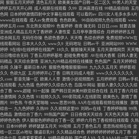
香五月婷婷偷拍
|
色婷婷五月天在线观看
|
国产午夜一区二区三区
|
五月婷婷婷
|
婷婷五月丁香国产
|
另类激情五月
|
综激情网
|
久久婷婷七月丁香
|
五月婷婷综合
在线
|
66色在线日韩
|
日本激情五月
|
伊人干练久
|
久热这里只有精品性色AV
|
天
天操五月天
|
六月丁香啪
|
婷婷丁香五月视频
|
婷婷五月天丁香久久
|
久久色大香
蕉
|
99精品久久久久久
|
欧美黄色一级
|
七七色综合
|
亚洲中文字幕翔田千里
|
久久
久久久婷
|
亚洲色基地
|
婷婷五月天精品
|
色噜噜五月天
|
丁香激情网
|
五月天综合
网
|
狠狠五月天婷婷
|
清色五月天
|
欧美美女国产日韩一区二区久
|
99男人的天堂
|
婷婷五月天开心网
|
成人视屏在线观看
|
久99
|
亚洲高清在线
|
99精品偷自拍
|
五月
色网
|
日本婷婷激情四射中文字幕在线观看
|
可以看的av
|
四川女人毛多水多A片
|
wwwss在线观看
|
成人av免费观看
|
色色欧美。
|
96自拍视频九色在线观看
|
www.
婷婷五月.com
|
东北熟女视频99
|
色蜜婷婷
|
夜夜 操无码
|
日日日,com
|
就要去操
亚洲成人精品五月天丁香婷婷
|
人妻性爱
|
五月亭亭激情综合
|
月婷婷婷婷五月
|
综合网五月
|
无码任你操
|
色欲色香伊人
|
天天噜
|
色综合婷婷
|
免费视频WWW在
线观看网站
|
日本大人久久
|
www.久9
|
无码地址
|
日韩av干
|
亚洲网站999
|
WWW.
婷婷
|
9在线9在线婷婷在线国产
|
18久久
|
狠狠操天天操
|
五月天激情网页
|
天天噜
日日噜综合无码
|
丁香五月婷婷基地
|
超碰免费电影
|
AV在线大香蕉
|
日韩人妻无
码精品
|
天天综合激情
|
亚洲九九99精品视频在线播放
|
色色国产
|
五月天婷婷综
合网
|
久操干
|
最新日本A片
|
狠狠色噜噜狠狠狠888
|
九九久久五月天
|
婷婷影视
久久
|
色欲九区
|
五月婷婷开心丁香
|
日韩无码成人电影
|
www.久久久久久久久
久.com
|
影音先锋一区
|
欧美人人草
|
激情小说视频图片
|
五月婷婷婷
|
日韩av手机
在线观看
|
九九色插
|
色婷婷久久综合久色
|
岛国AV网站
|
狠狠人妻久久久久久综
合丁香
|
www,超碰
|
91一起操
|
国产韩日亚洲美州欧亚综合在线
|
五月丁香六月综
合激情网
|
久久色情
|
91视频久久久
|
999影院成人在线影院
|
欧美色九
|
激情丁香
图片
|
99色热
|
午夜天堂啪啪
|
www.思思99热
|
AA片在线观看视频在线播放
|
激情