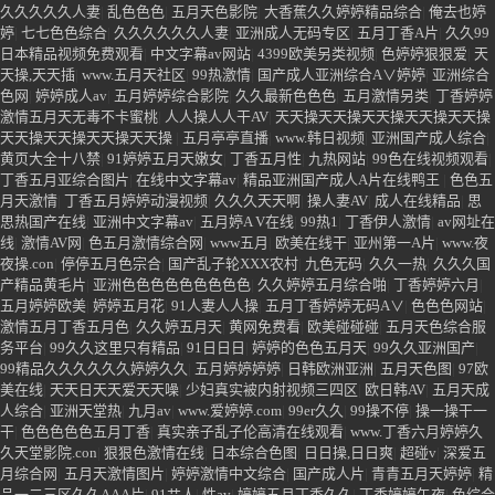
频
|
91Chinese在线
|
久久久精品色色色
|
五月天四色房丁香
|
综合99在线
|
久久婷
婷国产
|
www.色婷婷.com
|
色色综合网。
|
婷婷五月,综合伊人
|
五月天综合色
|
大
香蕉综合网
|
91美女被操
|
色情婷婷五月天
|
狠狠操.COM
|
国产xxxxx在线观看
|
激情丁香九九五月综合网
|
久久婷婷原创视频
|
91碰免费视频
|
极品嫩草
|
五月丁
香综合网
|
精品久久久中文字幕大豆网推荐理由
|
亚洲乱码日产精品BD
|
成人在
线99
|
九色视频91疯狂
|
91ncm视频
|
久久人妻人人
|
五月丁香六月激情视频
|
久久
久久久久久人妻
|
乱色色色
|
五月天色影院
|
大香蕉久久婷婷精品综合
|
俺去也婷
婷
|
七七色色综合
|
久久久久久久人妻
|
亚洲成人无码专区
|
五月丁香A片
|
久久99
日本精品视频免费观看
|
中文字幕av网站
|
4399欧美另类视频
|
色婷婷狠狠爱
|
天
天操,天天插
|
www.五月天社区
|
99热激情
|
国产成人亚洲综合A∨婷婷
|
亚洲综合
色网
|
婷婷成人av
|
五月婷婷综合影院
|
久久最新色色色
|
五月激情另类
|
丁香婷婷
激情五月天无毒不卡蜜桃
|
人人操人人干AV
|
天天操天天操天天操天天操天天操
天天操天天操天天操天天操
|
五月亭亭直播
|
www.韩日视频
|
亚洲国产成人综合
|
黄页大全十八禁
|
91婷婷五月天嫩女
|
丁香五月性
|
九热网站
|
99色在线视频观看
|
丁香五月亚综合图片
|
在线中文字幕av
|
精品亚洲国产成人A片在线鸭王
|
色色五
月天激情
|
丁香五月婷婷动漫视频
|
久久久天天啊
|
操人妻AV
|
成人在线精品
|
思
思热国产在线
|
亚洲中文字幕av
|
五月婷A V在线
|
99热1
|
丁香伊人激情
|
av网址在
线
|
激情AV网
|
色五月激情综合网
|
www五月
|
欧美在线干
|
亚州第一A片
|
www.夜
夜操.con
|
停停五月色宗合
|
国产乱子轮XXX农村
|
九色无码
|
久久一热
|
久久久国
产精品黄毛片
|
亚洲色色色色色色色色色
|
久久婷婷五月综合啪
|
丁香婷婷六月
|
五月婷婷欧美
|
婷婷五月花
|
91人妻人人操
|
五月丁香婷婷无码A∨
|
色色色网站
|
激情五月丁香五月色
|
久久婷五月天
|
黄网免费看
|
欧美碰碰碰
|
五月天色综合服
务平台
|
99久久这里只有精品
|
91日日日
|
婷婷的色色五月天
|
99久久亚洲国产
|