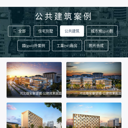
公共建筑案例
全部
住宅別墅
公共建筑
城市規(guī)劃
國(guó)外案例
工業(yè)廠房
照片合成
河北雄安華望城-公建效果圖篇
河北雄安華望城-公建效果圖篇