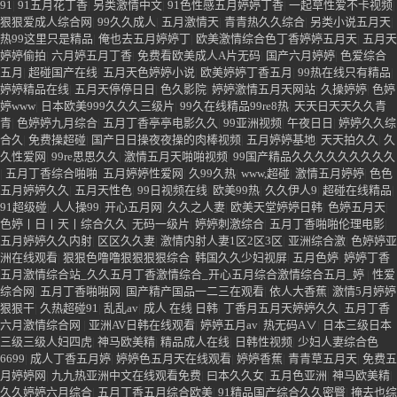
激情综合99
|
婷婷伊人五月
|
极品人妻VIDEOSSS人妻
|
99人妻碰碰碰久久久久
|
欧美3AaAa大片
|
五月丁香狠狠爱
|
婷婷丁香五月基地
|
色播激情五月天
|
五月丁
香六月婷
|
超碰狠狠操
|
91凹凸在线
|
久久机热这里只有精品
|
欧美综合激情
|
天插
天啪天啪天啪
|
大香蕉AV电影在线
|
日日操日日爽
|
99九九这里有免费视频
|
79色
色色色
|
精品一二三区久久AAA片
|
久久久中文
|
99久久婷婷五月综合
|
激情综合
网激情五月俺也去
|
深爱婷婷色
|
亚洲第一第二网站
|
99热6这里之有精品
|
伊人
91
|
91五月花丁香
|
另类激情中文
|
91色性感五月婷婷丁香
|
一起草性爱不卡视频
|
狠狠爱成人综合网
|
99久久成人
|
五月激情天
|
青青热久久综合
|
另类小说五月天
|
热99这里只是精品
|
俺也去五月婷婷丁
|
欧美激情综合色丁香婷婷五月天
|
五月天
婷婷偷拍
|
六月婷五月丁香
|
免费看欧美成人A片无码
|
国产六月婷婷
|
色爱综合
五月
|
超碰国产在线
|
五月天色婷婷小说
|
欧美婷婷丁香五月
|
99热在线只有精品
|
婷婷精品在线
|
五月天停停日日
|
色久影院
|
婷婷激情五月天网站
|
久操婷婷
|
色婷
婷www
|
日本欧美999久久久三级片
|
99久在线精品99re8热
|
天天日天天久久青
青
|
色婷婷九月综合
|
五月丁香亭亭电影久久
|
99亚洲视频
|
午夜日日
|
婷婷久久综
合久
|
免费操超碰
|
国产日日操夜夜操的肉棒视频
|
五月婷婷基地
|
天天拍久久
|
久
久性爱网
|
99re思思久久
|
激情五月天啪啪视频
|
99国产精品久久久久久久久久久
|
五月丁香综合啪啪
|
五月婷婷性爱网
|
久99久热
|
www,超碰
|
激情五月婷婷
|
色色
五月婷婷久久
|
五月天性色
|
99日视频在线
|
欧美99热
|
久久伊人9
|
超碰在线精品
|
91超级碰
|
人人操99
|
开心五月网
|
久久之人妻
|
欧美天堂婷婷日韩
|
色婷五月天
|
色婷丨日丨天丨综合久久
|
无码一级片
|
婷婷刺激综合
|
五月丁香啪啪伦理电影
|
五月婷婷久久内射
|
区区久久妻
|
激情内射人妻1区2区3区
|
亚洲综合激
|
色婷婷亚
洲在线观看
|
狠狠色噜噜狠狠狠狠综合
|
韩国久久少妇视屏
|
五月色婷
|
婷婷丁香
五月激情综合站_久久五月丁香激情综合_开心五月综合激情综合五月_婷
|
性爱
综合网
|
五月丁香啪啪网
|
国产精产国品一二三在观看
|
依人大香蕉
|
激情5月婷婷